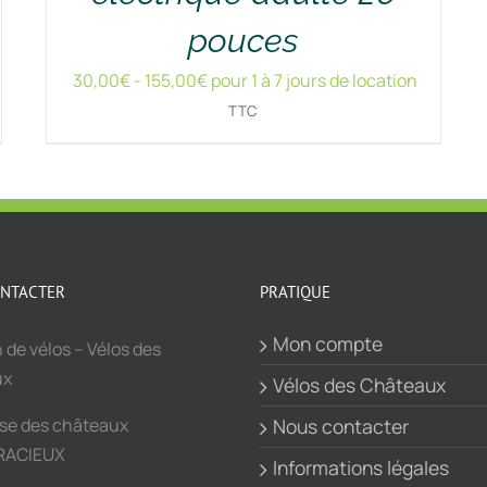
pouces
30,00
€
-
155,00
€
pour 1 à 7 jours de location
TTC
NTACTER
PRATIQUE
Mon compte
 de vélos – Vélos des
ux
Vélos des Châteaux
sse des châteaux
Nous contacter
RACIEUX
Informations légales