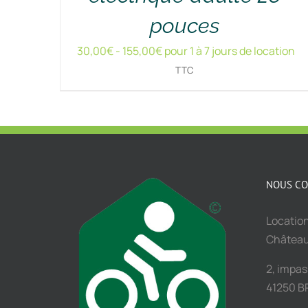
pouces
30,00
€
-
155,00
€
pour 1 à 7 jours de location
TTC
NOUS CO
Location
Châtea
2, impa
41250 B