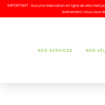
Passer
au
IMPORTANT : Aucune réservation en ligne de vélo n'est po
contenu
évènement, nous vous de
NOS SERVICES
NOS VÉ
RÉSERVER !
/
DÉTAILS