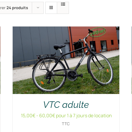
rer
24 produits
VTC adulte
15,00
€
-
60,00
€
pour 1 à 7 jours de location
TTC