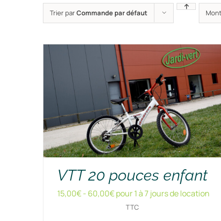
Trier par
Commande par défaut
Mont
VTT 20 pouces enfant
15,00
€
-
60,00
€
pour 1 à 7 jours de location
TTC