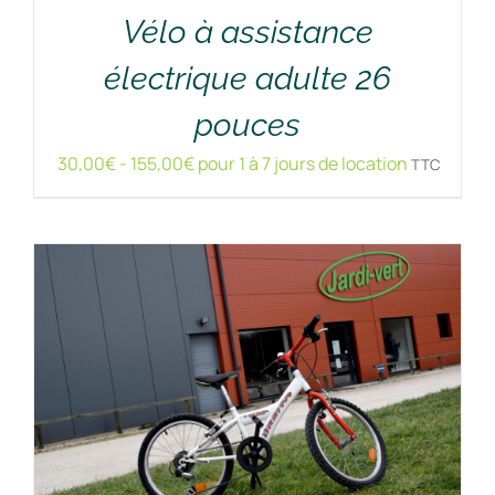
Vélo à assistance
électrique adulte 26
RÉSERVER !
/
DÉTAILS
pouces
30,00
€
-
155,00
€
pour 1 à 7 jours de location
TTC