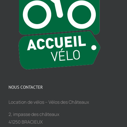
NOUS CONTACTER
Location de vélos – Vélos des Châteaux
2, impasse des châteaux
41250 BRACIEUX