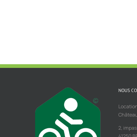
NOUS CO
Location
Châtea
2, impa
41250 B