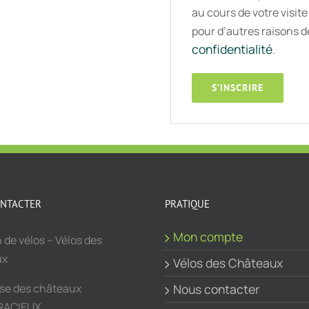
au cours de votre visite
pour d’autres raisons 
confidentialité
.
S’INSCRIRE
NTACTER
PRATIQUE
Mon compte
 de vélos – Vélos des
ux
Vélos des Châteaux
sse des châteaux
Nous contacter
RACIEUX