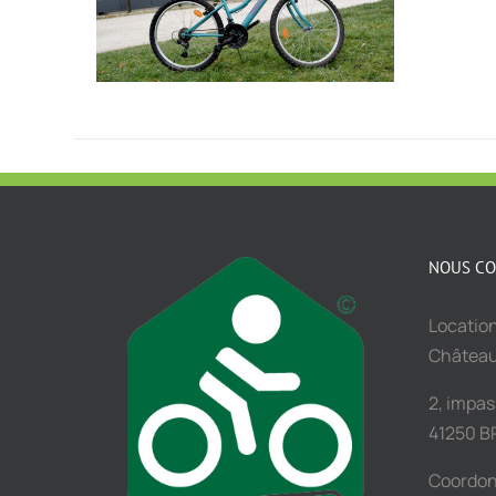
NOUS CO
Location
Châtea
2, impa
41250 B
Coordo