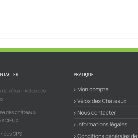
NTACTER
PRATIQUE
Mon compte
 de vélos – Vélos des
ux
Vélos des Châteaux
sse des châteaux
Nous contacter
RACIEUX
Informations légales
nnées GPS
Conditions générales de