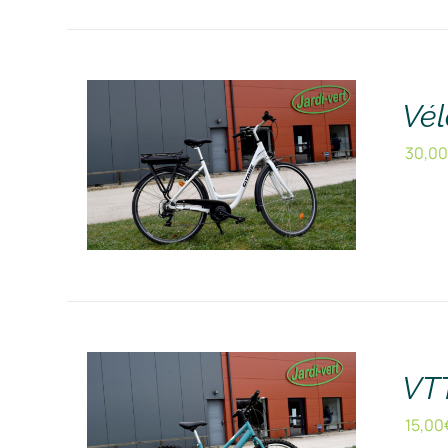
Vél
30,0
RÉSERVER !
/
DÉTAILS
VT
15,00