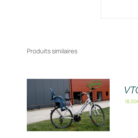
Produits similaires
RÉSERVER !
/
DÉTAILS
VTC
18,00
RÉSERVER !
/
DÉTAILS