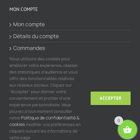
MON COMPTE
Mon compte
Détails du compte
Commandes
Nous utilisons des cookies pour
Panier
améliorer votre expérience, réaliser
des statistiques d’audience et vous
offrir des fonctionnalités relatives
aux réseaux sociaux. Cliquez sur
"Accepter” pour donner votre
consentement et profiter d'une
ACCEPTER
expérience personnalisée. Vous
Quadrigital - Agence digitale
© Copyright 2020 -
2026 |
pouvez à tout moment consulter
créative
Politique de confidentialité &
notre
0
cookies
modifier vos préférences en
cliquant suivant les informations de
Facebook
Email
cette page.