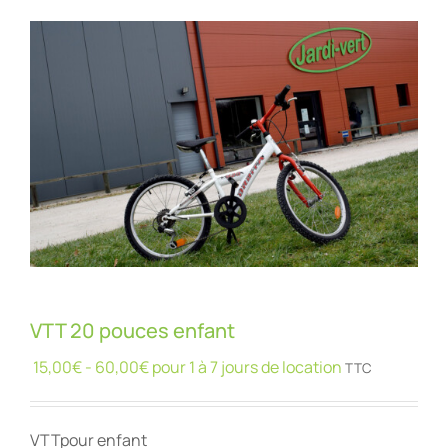
VTT 20 pouces enfant
15,00
€
-
60,00
€
pour 1 à 7 jours de location
TTC
VTTpour enfant