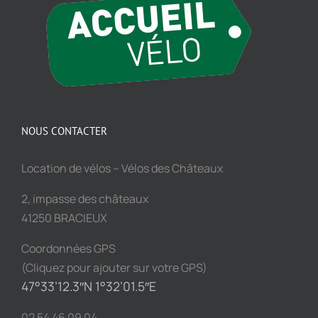
NOUS CONTACTER
Location de vélos – Vélos des Châteaux
2, impasse des châteaux
41250 BRACIEUX
Coordonnées GPS
(Cliquez pour ajouter sur votre GPS)
47°33’12.3″N 1°32’01.5″E
02 54 46 09 04