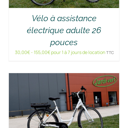
Vélo à assistance
électrique adulte 26
RÉSERVER !
/
DÉTAILS
pouces
30,00
€
-
155,00
€
pour 1 à 7 jours de location
TTC