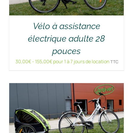
Vélo à assistance
électrique adulte 28
RÉSERVER !
/
DÉTAILS
pouces
30,00
€
-
155,00
€
pour 1 à 7 jours de location
TTC