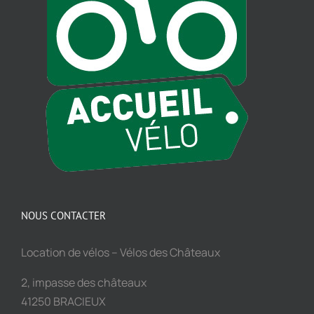
NOUS CONTACTER
Location de vélos – Vélos des Châteaux
2, impasse des châteaux
41250 BRACIEUX