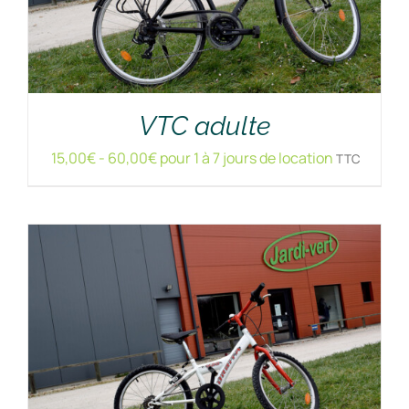
RÉSERVER !
/
DÉTAILS
VTC adulte
15,00
€
-
60,00
€
pour 1 à 7 jours de location
TTC