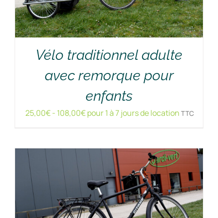
Vélo traditionnel adulte
avec remorque pour
RÉSERVER !
/
DÉTAILS
enfants
25,00
€
-
108,00
€
pour 1 à 7 jours de location
TTC