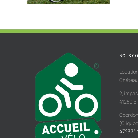
NOUS CO
Location
Châtea
2, impa
41250 B
Coordo
(Cliquez
47°33’1