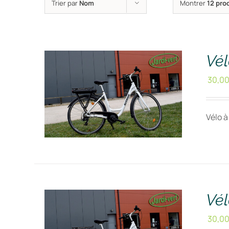
Trier par
Nom
Montrer
12 pro
RÉSERVER !
/
DÉTAILS
Vél
30,0
Vélo à
RÉSERVER !
/
DÉTAILS
Vél
30,0