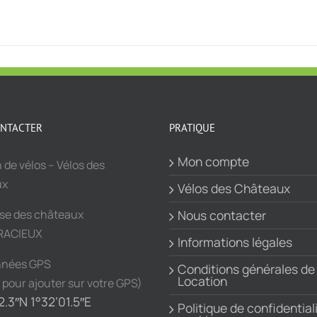
NTACTER
PRATIQUE
Mon compte
 de vélos – Vélos des
ux
Vélos des Châteaux
sse des châteaux
Nous contacter
RACIEUX
Informations légales
nnées GPS
Conditions générales de
Location
 pour ajouter sur votre GPS)
2.3″N 1°32’01.5″E
Politique de confidential