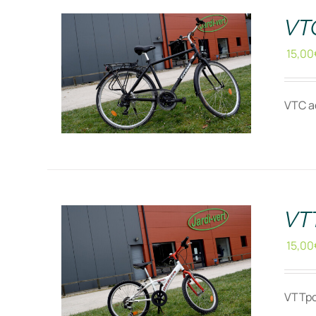
VT
15,00
VTC ad
RÉSERVER !
/
DÉTAILS
VT
15,00
VTTpou