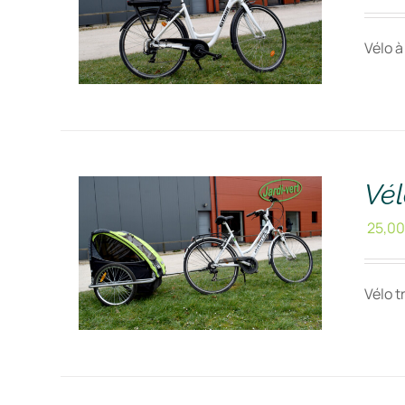
Vélo à
RÉSERVER !
/
DÉTAILS
Vél
25,00
Vélo t
RÉSERVER !
/
DÉTAILS