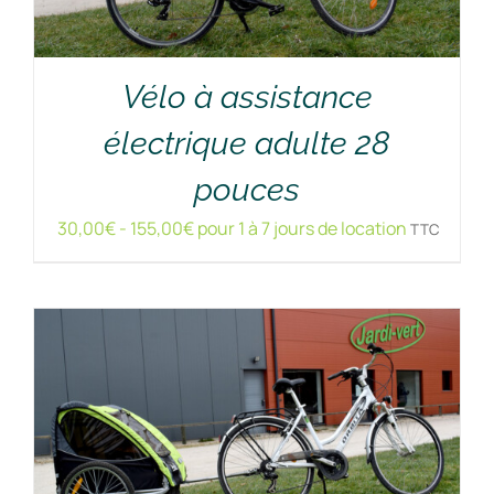
Vélo à assistance
électrique adulte 28
RÉSERVER !
/
DÉTAILS
pouces
30,00
€
-
155,00
€
pour 1 à 7 jours de location
TTC