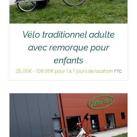
Vélo traditionnel adulte
avec remorque pour
RÉSERVER !
/
DÉTAILS
enfants
25,00
€
-
108,00
€
pour 1 à 7 jours de location
TTC