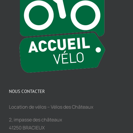
NOUS CONTACTER
Location de vélos – Vélos des Châteaux
2, impasse des châteaux
41250 BRACIEUX