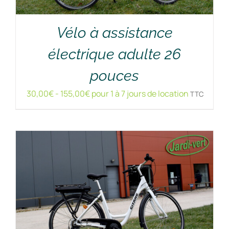
Vélo à assistance
électrique adulte 26
RÉSERVER !
/
DÉTAILS
pouces
30,00
€
-
155,00
€
pour 1 à 7 jours de location
TTC