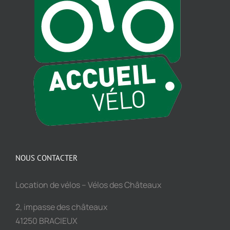
NOUS CONTACTER
Location de vélos – Vélos des Châteaux
2, impasse des châteaux
41250 BRACIEUX