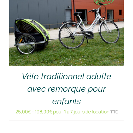
Vélo traditionnel adulte
avec remorque pour
RÉSERVER !
/
DÉTAILS
enfants
25,00
€
-
108,00
€
pour 1 à 7 jours de location
TTC