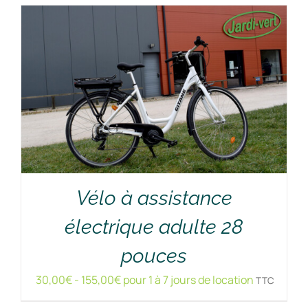
Vélo à assistance
électrique adulte 28
RÉSERVER !
/
DÉTAILS
pouces
30,00
€
-
155,00
€
pour 1 à 7 jours de location
TTC