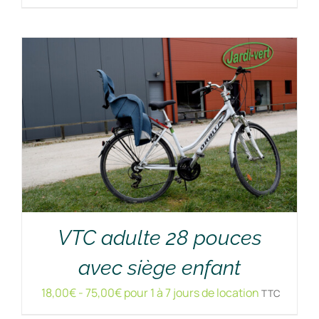
VTC adulte 28 pouces
RÉSERVER !
/
DÉTAILS
avec siège enfant
18,00
€
-
75,00
€
pour 1 à 7 jours de location
TTC