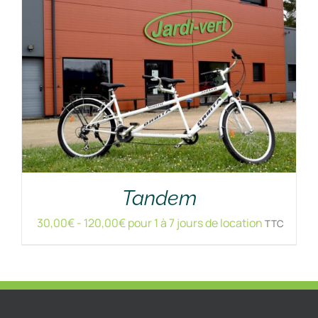
Tandem
30,00
€
-
120,00
€
pour 1 à 7 jours de location
TTC