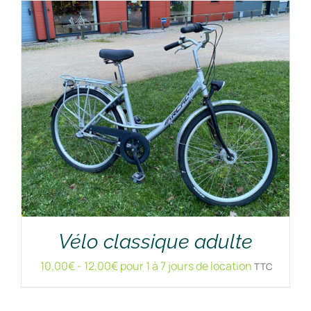
RÉSERVER !
/
DÉTAILS
Vélo classique adulte
10,00
€
-
12,00
€
pour 1 à 7 jours de location
TTC