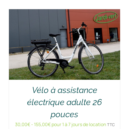
Vélo à assistance
électrique adulte 26
RÉSERVER !
/
DÉTAILS
pouces
30,00
€
-
155,00
€
pour 1 à 7 jours de location
TTC