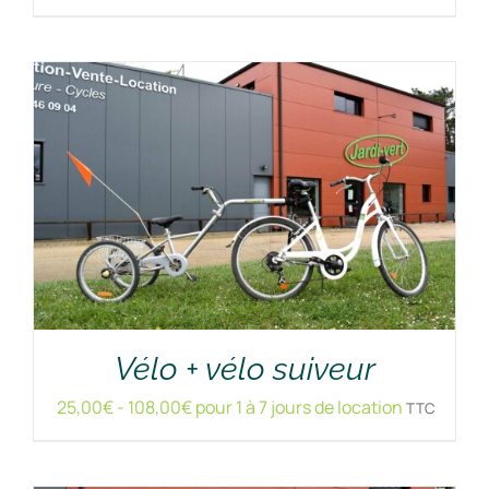
RÉSERVER !
/
DÉTAILS
Vélo + vélo suiveur
25,00
€
-
108,00
€
pour 1 à 7 jours de location
TTC