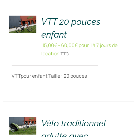
RÉSERVER
!
/
DÉTAILS
VTT 20 pouces
enfant
15,00
€
-
60,00
€
pour 1 à 7 jours de
location
TTC
VTTpour enfant Taille : 20 pouces
RÉSERVER
!
/
DÉTAILS
Vélo traditionnel
adulte avec