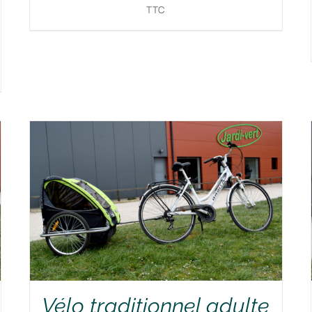
TTC
RÉSERVER !
/
DÉTAILS
Vélo traditionnel adulte