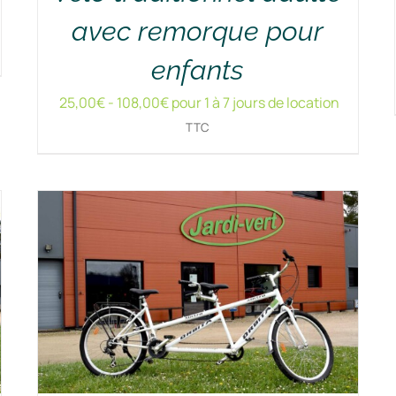
avec remorque pour
enfants
RÉSERVER !
/
DÉTAILS
25,00
€
-
108,00
€
pour 1 à 7 jours de location
TTC