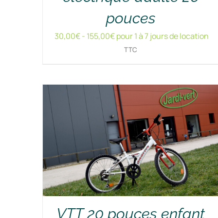
pouces
RÉSERVER !
/
DÉTAILS
30,00
€
-
155,00
€
pour 1 à 7 jours de location
TTC
VTT 20 pouces enfant