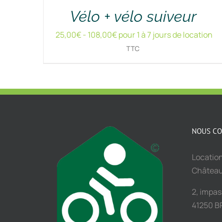
Vélo + vélo suiveur
25,00
€
-
108,00
€
pour 1 à 7 jours de location
TTC
NOUS CO
Location
Châtea
2, impa
41250 B