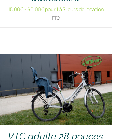
15,00
€
-
60,00
€
pour 1 à 7 jours de location
TTC
RÉSERVER !
/
DÉTAILS
VTC adulte 28 pouces