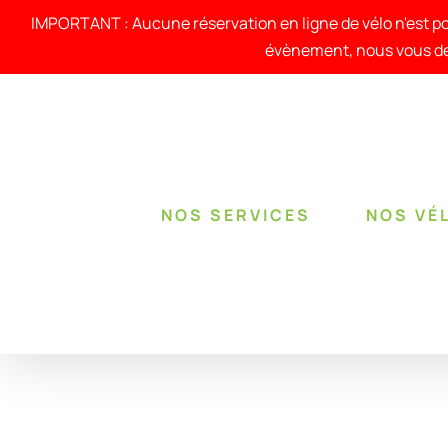
Passer
au
IMPORTANT : Aucune réservation en ligne de vélo n'est po
contenu
évènement, nous vous de
NOS SERVICES
NOS VÉ
RÉSERVER !
/
DÉTAILS