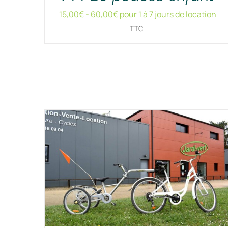
15,00
€
-
60,00
€
pour 1 à 7 jours de location
TTC
RÉSERVER !
/
DÉTAILS