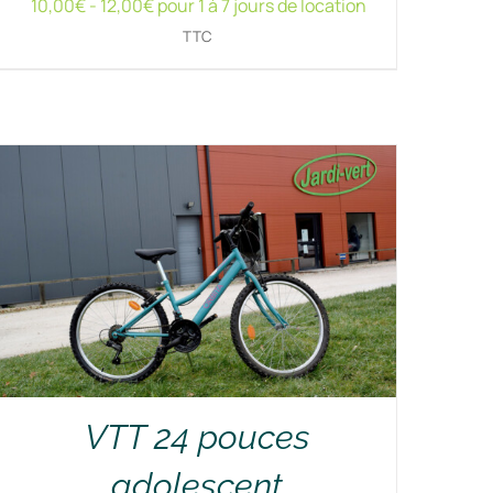
10,00
€
-
12,00
€
pour 1 à 7 jours de location
RÉSERVER !
/
DÉTAILS
TTC
VTT 24 pouces
adolescent