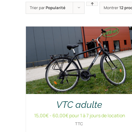
Trier par
Popularité
Montrer
12 pro
VTC adulte
15,00
€
-
60,00
€
pour 1 à 7 jours de location
TTC