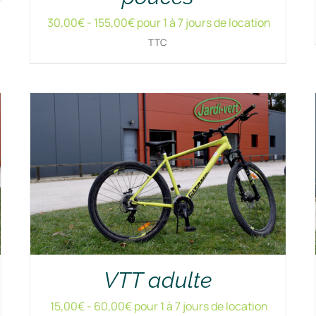
RÉSERVER !
/
DÉTAILS
30,00
€
-
155,00
€
pour 1 à 7 jours de location
TTC
VTT adulte
15,00
€
-
60,00
€
pour 1 à 7 jours de location