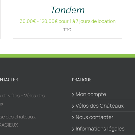
Tandem
30,00
€
-
120,00
€
pour 1 à 7 jours de location
TTC
NTACTER
PRATIQUE
Mon compte
 de vélos – Vélos des
ux
Vélos des Châteaux
sse des châteaux
Nous contacter
RACIEUX
Informations légales